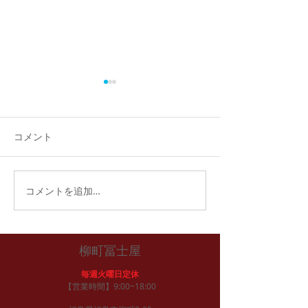
福おせち完売！
おかげさまで、今年の福おせ
ちご予約分は完売いたしまし
コメント
た。 ご予約いただいたお客様
には、31日午後より引き渡
し、配達となります。
福おせち予約開
コメントを追加…
柳町冨士屋
毎週火曜日定休
【営業時間】9:00~18:00