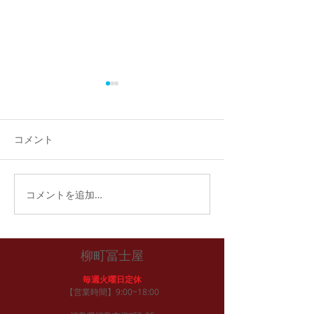
福おせち完売！
おかげさまで、今年の福おせ
ちご予約分は完売いたしまし
コメント
た。 ご予約いただいたお客様
には、31日午後より引き渡
し、配達となります。
福おせち予約開
コメントを追加…
柳町冨士屋
毎週火曜日定休
【営業時間】9:00~18:00