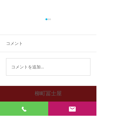
福おせち完売！
おかげさまで、今年の福おせ
ちご予約分は完売いたしまし
コメント
た。 ご予約いただいたお客様
には、31日午後より引き渡
し、配達となります。
福おせち予約開
コメントを追加…
柳町冨士屋
毎週火曜日定休
【営業時間】9:00~18:00
福島県福島市柳町3-25
アクセス