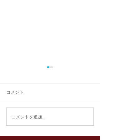
福おせち完売！
おかげさまで、今年の福おせ
ちご予約分は完売いたしまし
コメント
た。 ご予約いただいたお客様
には、31日午後より引き渡
し、配達となります。
福おせち予約開
コメントを追加…