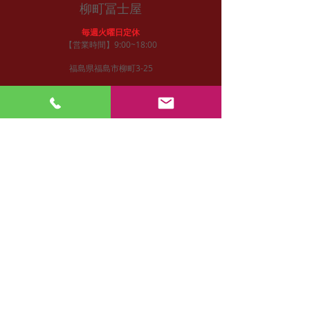
柳町冨士屋
毎週火曜日定休
【営業時間】9:00~18:00
福島県福島市柳町3-25
アクセス
福島駅より徒歩２０分（車で７分）
東北自動車道福島西I.Cより１０分
御注文
お電話/FAXにて
tel:
024-522-3472