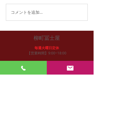
には、31日午後より引き渡
し、配達となります。
福おせち予約開
コメントを追加…
柳町冨士屋
毎週火曜日定休
【営業時間】9:00~18:00
福島県福島市柳町3-25
アクセス
福島駅より徒歩２０分（車で７分）
東北自動車道福島西I.Cより１０分
御注文
お電話/FAXにて
tel:
024-522-3472