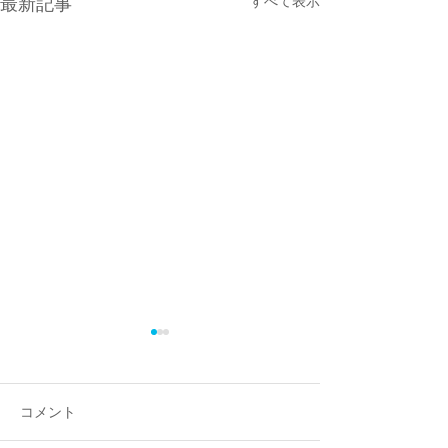
最新記事
すべて表示
福おせち完売！
おかげさまで、今年の福おせ
ちご予約分は完売いたしまし
コメント
た。 ご予約いただいたお客様