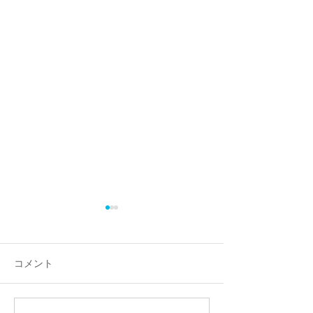
福おせち完売！
おかげさまで、今年の福おせ
ちご予約分は完売いたしまし
コメント
た。 ご予約いただいたお客様
には、31日午後より引き渡
し、配達となります。