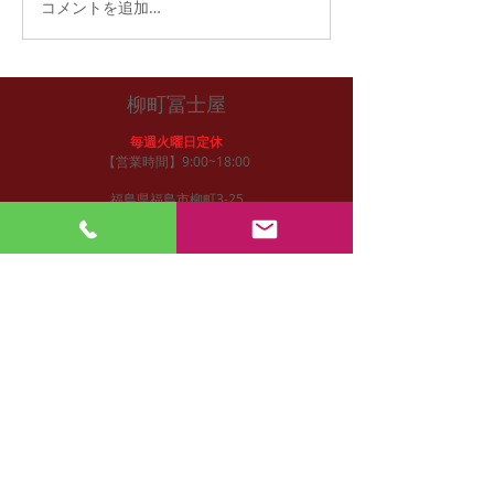
福おせち予約開
コメントを追加…
柳町冨士屋
毎週火曜日定休
【営業時間】9:00~18:00
福島県福島市柳町3-25
アクセス
福島駅より徒歩２０分（車で７分）
東北自動車道福島西I.Cより１０分
御注文
お電話/FAXにて
tel:
024-522-3472