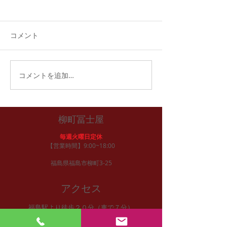
福おせち完売！
おかげさまで、今年の福おせ
ちご予約分は完売いたしまし
コメント
た。 ご予約いただいたお客様
には、31日午後より引き渡
し、配達となります。
福おせち予約開
コメントを追加…
柳町冨士屋
毎週火曜日定休
【営業時間】9:00~18:00
福島県福島市柳町3-25
アクセス
福島駅より徒歩２０分（車で７分）
東北自動車道福島西I.Cより１０分
御注文