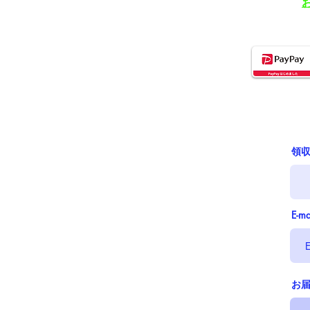
領
E-ma
お