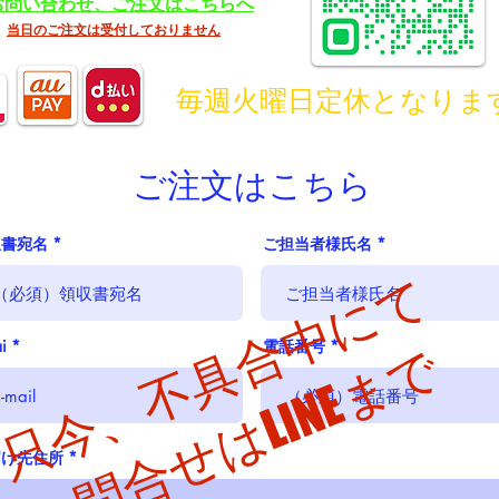
お問い合わせ、ご注文はこちらへ
当日のご注文は受付しておりません
​毎週火曜日定休となりま
​ご注文はこちら
収書宛名
ご担当者様氏名
只今、不具合中にて
i
電話番号
​お問合せはLINEまで
届け先住所